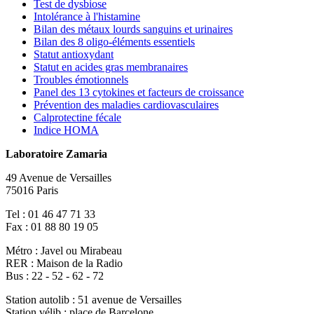
Test de dysbiose
Intolérance à l'histamine
Bilan des métaux lourds sanguins et urinaires
Bilan des 8 oligo-éléments essentiels
Statut antioxydant
Statut en acides gras membranaires
Troubles émotionnels
Panel des 13 cytokines et facteurs de croissance
Prévention des maladies cardiovasculaires
Calprotectine fécale
Indice HOMA
Laboratoire Zamaria
49 Avenue de Versailles
75016 Paris
Tel : 01 46 47 71 33
Fax : 01 88 80 19 05
Métro : Javel ou Mirabeau
RER : Maison de la Radio
Bus : 22 - 52 - 62 - 72
Station autolib : 51 avenue de Versailles
Station vélib : place de Barcelone